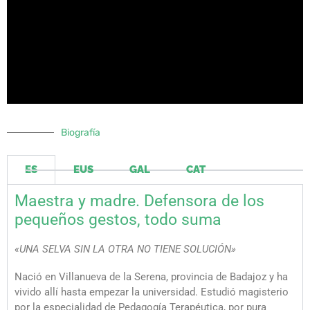
Biografía
ES
EUS
GAL
CAT
Maestra y madre. Defensora de los
pequeños gestos, todo suma
«UNA SELVA SIN LA OTRA NO TIENE SOLUCIÓN»
Nació en Villanueva de la Serena, provincia de Badajoz y ha
vivido allí hasta empezar la universidad. Estudió magisterio
por la especialidad de Pedagogía Terapéutica, por pura