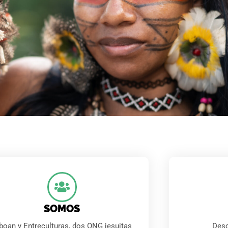
ra defender la Amazonía
 proteja el medioambiente y los derechos humanos d
e los daños que ocasionan las empresas en la región.
SOMOS
boan y Entreculturas, dos ONG jesuitas
Des
FIRMAR