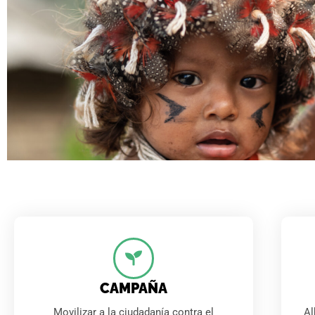
Firma pa
Por una ley Europea que
los pueblos indígenas d
CAMPAÑA
Movilizar a la ciudadanía contra el
Al