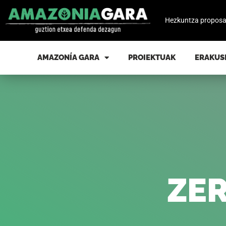
Hezkuntza propos
AMAZONÍA GARA
PROIEKTUAK
ERAKUS
ZER