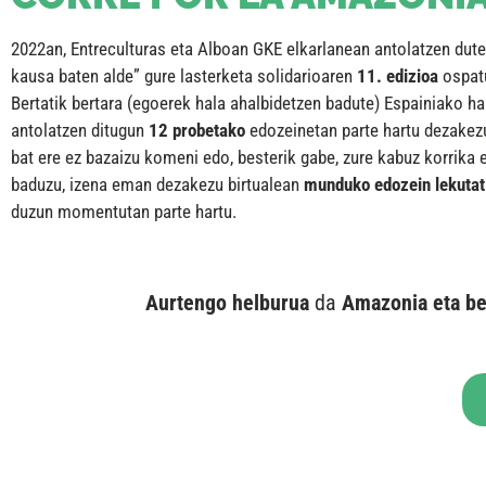
2022an, Entreculturas eta Alboan GKE elkarlanean antolatzen dute
kausa baten alde” gure lasterketa solidarioaren
11. edizioa
ospat
Bertatik bertara (egoerek hala ahalbidetzen badute) Espainiako hai
antolatzen ditugun
12 probetako
edozeinetan parte hartu dezakez
bat ere ez bazaizu komeni edo, besterik gabe, zure kabuz korrika 
baduzu, izena eman dezakezu birtualean
munduko edozein lekutat
duzun momentutan parte hartu.
Aurtengo helburua
da
Amazonia eta be