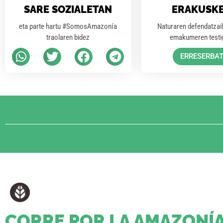
SARE SOZIALETAN
ERAKUSK
eta parte hartu #SomosAmazonía
Naturaren defendatzail
traolaren bidez
emakumeren testi
ERRESERBA
CORRE POR LA AMAZONÍ