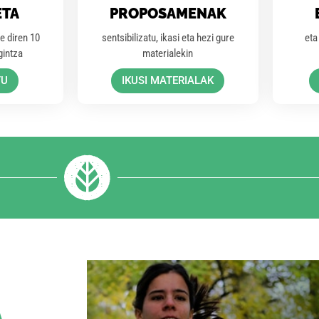
ETA
PROPOSAMENAK
e diren 10
sentsibilizatu, ikasi eta hezi gure
eta
gintza
materialekin
TU
IKUSI MATERIALAK
A