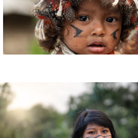
Sinatu amaz
Enpresek bertan eragite
giza eskubi