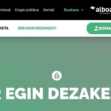
Euskara
amenak
Eragin politikoa
Berriak
DOHA
KETA
ZER EGIN DEZAKEZU?
 EGIN DEZAK