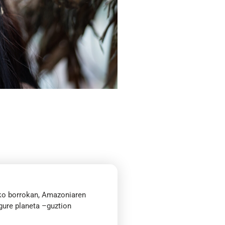
n
ako borrokan, Amazoniaren
 gure planeta –guztion