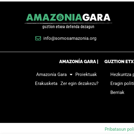
info@somosamazonia.org
AMAZONÍA GARA |
GUZTION ET
Amazonía Gara
Proiektuak
Hezkuntza
Erakusketa
Zer egin dezakezu?
Eragin polit
Berriak
Pribatasun pol