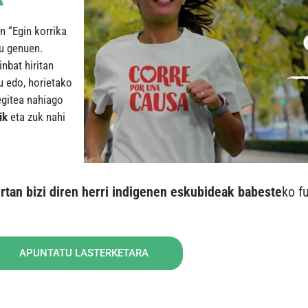
n “Egin korrika
u genuen.
nbat hiritan
u edo, horietako
egitea nahiago
ik
eta zuk nahi
rtan bizi diren herri indigenen eskubideak babeste
ko f
APUNTATU LASTERKETARA