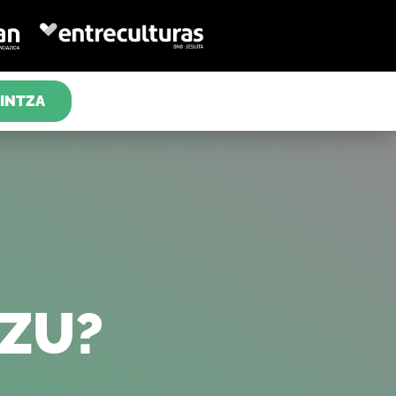
INTZA
EZU?