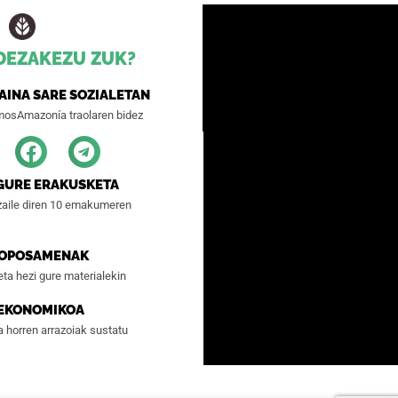
 DEZAKEZU ZUK?
AINA SARE SOZIALETAN
mosAmazonía traolaren bidez
GURE ERAKUSKETA
zaile diren 10 emakumeren
ROPOSAMENAK
 eta hezi gure materialekin
 EKONOMIKOA
a horren arrazoiak sustatu