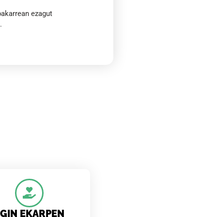
bakarrean ezagut
.
EGIN EKARPEN