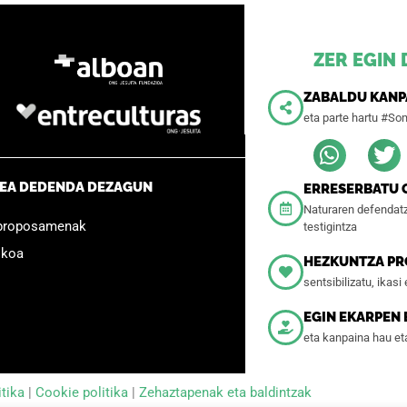
ZER EGIN
ZABALDU KANP
eta parte hartu #So
XEA DEDENDA DEZAGUN
ERRESERBATU 
Naturaren defendat
 proposamenak
testigintza
ikoa
HEZKUNTZA P
sentsibilizatu, ikasi
EGIN EKARPEN
eta kanpaina hau et
itika
|
Cookie politika
|
Zehaztapenak eta baldintzak