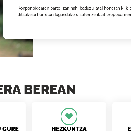
Konponbidearen parte izan nahi baduzu, atal honetan klik 
ditzakezu horretan lagunduko dizuten zenbait proposamen
ERA BEREAN
U GURE
HEZKUNTZA