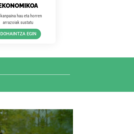
EKONOMIKOA
 kanpaina hau eta horren
arrazoiak sustatu
DOHAINTZA EGIN