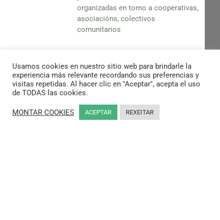
organizadas en torno a cooperativas,
asociacións, colectivos
comunitarios
SAIPE
Usamos cookies en nuestro sitio web para brindarle la
O Servizo Agropecuario para a
experiencia más relevante recordando sus preferencias y
Investigación e a Promoción
visitas repetidas. Al hacer clic en "Aceptar", acepta el uso
de TODAS las cookies.
Económica (SAIPE) nace para dar
resposta á solicitude que os pobos
MONTAR COOKIES
ACEPTAR
REXEITAR
awajún e wampis fixeron á
Compañía de Xesús, para defenderen
o seu territorio e o seu modo de vida
ameazado pola aparición de novos
factores externos.